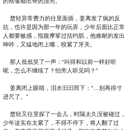
的褶皱都出奇的漂亮。
楚轻异常费力的往里面插，姜离发了疯的反
抗，也许是因为那一年的玩弄，少年后面比正常
人都要敏感，指腹摩挲过括约肌，他难耐的发出
呻吟，又猛地闭上嘴，咬紧了牙关。
那人低低笑了一声：“叫得和以前一样好听
呢，怎么不继续了？怕旁人听见吗？”
姜离闭上眼睛，泪水汩汩而下：“…别再得寸
进尺了。”
楚轻又往里探了一会儿，时隔太久没被碰过，
少年这实在太紧了，不得不停下，将人翻了过