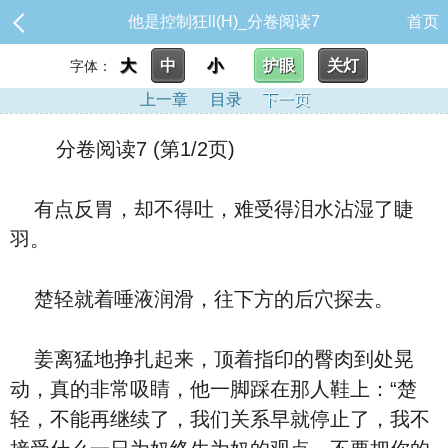
他是控制狂ll(H)_分卷阅读7
首页
大
中
小
护眼
关灯
字体：
上一章
目录
下一页
分卷阅读7 (第1/2页)
有点反胃，却不得吐，难受得泪水沾湿了睫
羽。
楚轻就着唾液润滑，往下方的后穴探去。
姜离猛地挣扎起来，顶着指印的臀肉到处晃
动，真的非常吸睛，他一脚踩在那人鞋上：“楚
轻，不能再继续了，我们关系早就停止了，我不