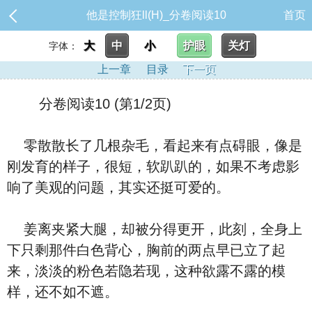
他是控制狂ll(H)_分卷阅读10
首页
大
中
小
护眼
关灯
字体：
上一章
目录
下一页
分卷阅读10 (第1/2页)
零散散长了几根杂毛，看起来有点碍眼，像是
刚发育的样子，很短，软趴趴的，如果不考虑影
响了美观的问题，其实还挺可爱的。
姜离夹紧大腿，却被分得更开，此刻，全身上
下只剩那件白色背心，胸前的两点早已立了起
来，淡淡的粉色若隐若现，这种欲露不露的模
样，还不如不遮。