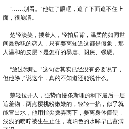
“……别看。”他红了眼眶，遮了下面遮不住上
面，很崩溃。
楚轻淡笑，搂着人，轻拍后背，温柔的如同世
间最称职的恋人，只有姜离知道这都是假象，那
人温和的皮层下是怎样的暴虐、阴戾、强硬。
“放过我吧。”这句话其实已经没有必要说了，
但他除了说这个，真的不知道还能说什么。
楚轻拉开人，强势而慢条斯理的剥下最后一层
遮羞物，两点樱桃粉嫩嫩的，轻轻一掐，似乎就
能冒出水，他用指尖拨弄两下，姜离身体僵硬，
浅浅的嘤咛被生生止住，琥珀色的水眸早已蓄满