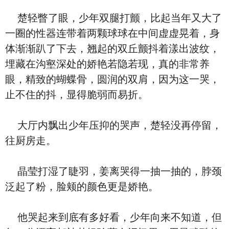
楚轻瞥了眼，少年双腿打颤，比起当年又大了
一圈的性器连带着两颗球球在中间虚虚晃着，身
体渐渐趴了下去，翘起的双丘颤抖着漾出波纹，
埋藏在沟壑深处的娇艳若隐若现，真的非常养
眼，精致的蝴蝶骨，圆润的双肩，因为这一哭，
止不住的抖，显得脆弱而易折。
大厅内飘出少年压抑的哭声，楚轻没再停留，
往厨房走。
晶莹打湿了睫羽，姜离哭得一抽一抽的，脖颈
泛起了粉，脸颊的颜色更是娇艳。
他哭起来到底有多好看，少年向来不知道，但