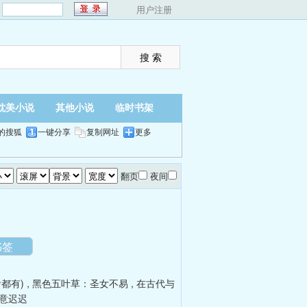
：
用户注册
耽美小说
其他小说
临时书架
的搜狐
一键分享
复制网址
更多
翻页
夜间
书签
啥都有)
,
黑色五叶草：圣女不易
,
在古代与
意迟迟