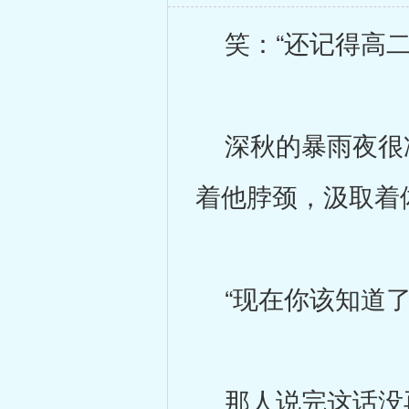
笑：“还记得高二
深秋的暴雨夜很冷
着他脖颈，汲取着
“现在你该知道了
那人说完这话没