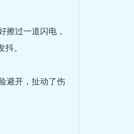
好擦过一道闪电，
发抖。
险避开，扯动了伤