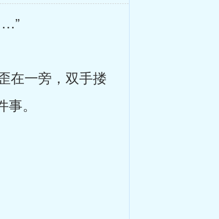
…”
歪在一旁，双手搂
件事。