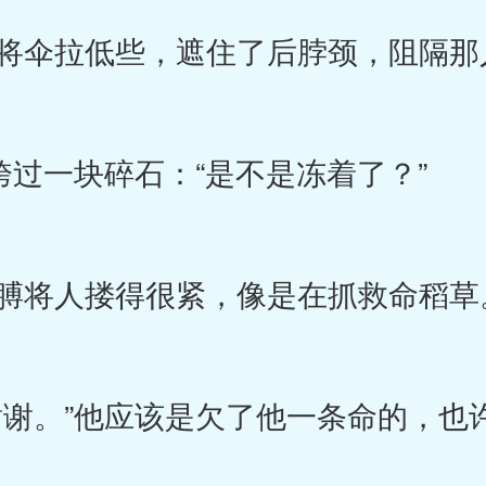
伞拉低些，遮住了后脖颈，阻隔那
跨过一块碎石：“是不是冻着了？”
膊将人搂得很紧，像是在抓救命稻草
谢。”他应该是欠了他一条命的，也