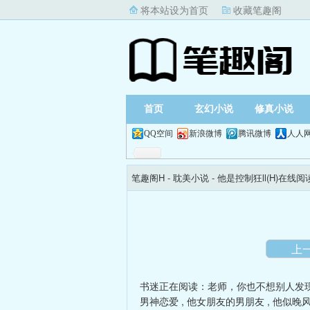
将本站设为首页
收藏笔趣阁
首页
玄幻小说
修真小说
QQ空间
新浪微博
腾讯微博
人人
笔趣阁H
- 耽美小说 -
他是控制狂ll(H)在线阅
上
书迷正在阅读：
老师，你也不想别人发现
男神恋爱
,
他女朋友的男朋友
,
他似晚风