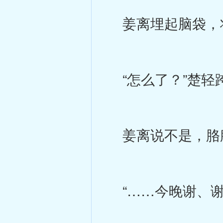
姜离埋起脑袋，将
“怎么了？”楚轻
姜离说不是，胳
“……今晚谢、谢