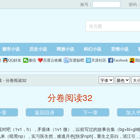
账号：
密码
都市小说
历史小说
网游小说
科幻小说
言情小说
网
QQ好友
微信
百度云收藏
百度贴吧
天涯社区
Facebook
我
读
- 分卷阅读32
分卷阅读32
一章
返回目录
下一章
加入
对吧（1v1，h）
,
矛盾体（1v1 微）
,
以前写过的故事合集（bg+bl+gl
来（暗黑np）
,
实习医生然
,
难逃月色[快穿nph]
,
重生之苏白
,
清江引
,