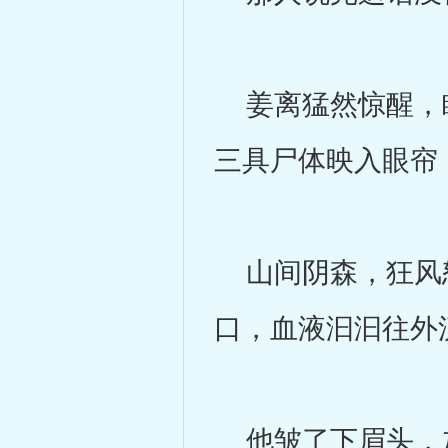
姜离猛然惊醒，睁
三具尸体映入眼帘
山间阴森，狂风怒
口，血液汩汩往外
他皱了下眉头，