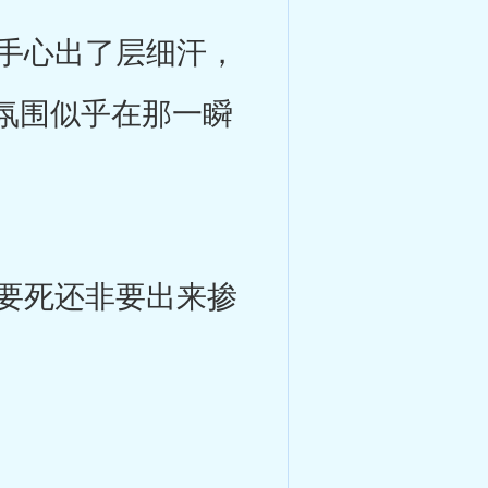
手心出了层细汗，
氛围似乎在那一瞬
要死还非要出来掺