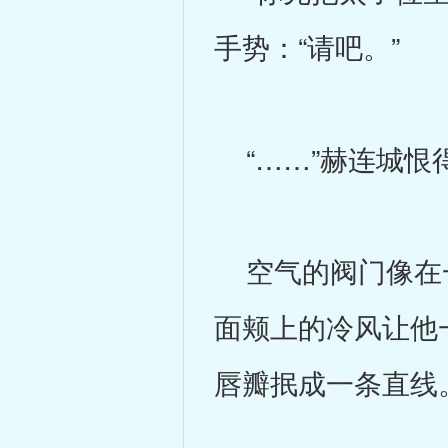
手势：“请吧。”
“……”赫连城恨
空气的阀门像在一
面颊上的冷风让他
唇瓣抿成一条直线