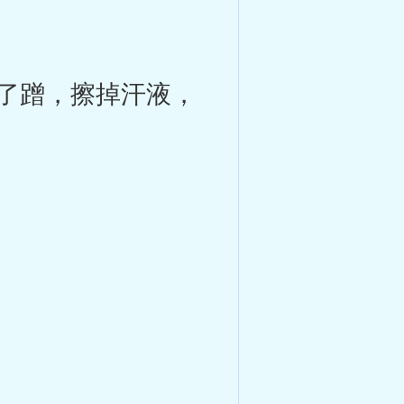
了蹭，擦掉汗液，