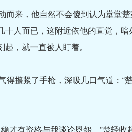
而来，他自然不会傻到认为堂堂楚
几十人而已，这附近依他的直觉，暗
刻起，就一直被人盯着。
得攥紧了手枪，深吸几口气道：“楚
稳才有资格与我谈论恩怨。”楚轻收