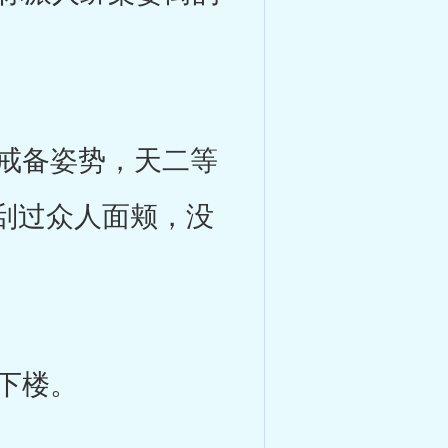
戒备姿势，天二等
刮过众人面颊，没
下楼。