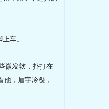
脚上车。
些微发软，扑打在
看他，眉宇冷凝，