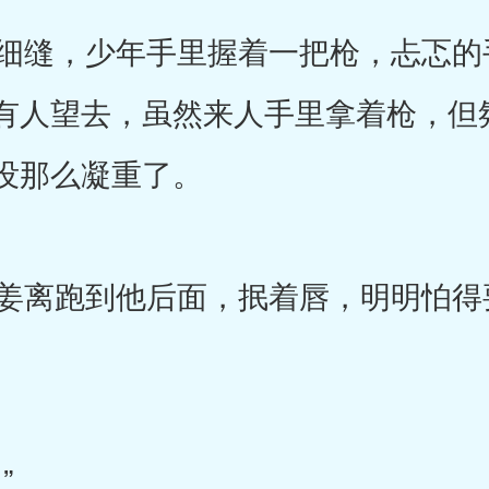
缝，少年手里握着一把枪，忐忑的
有人望去，虽然来人手里拿着枪，但
没那么凝重了。
离跑到他后面，抿着唇，明明怕得
”