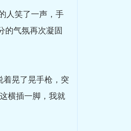
的人笑了一声，手
分的气氛再次凝固
说着晃了晃手枪，突
在这横插一脚，我就