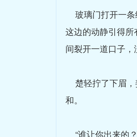
玻璃门打开一条细
这边的动静引得所
间裂开一道口子，
楚轻拧了下眉，姜
和。
“谁让你出来的？