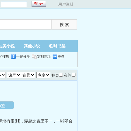
：
用户注册
耽美小说
其他小说
临时书架
的搜狐
一键分享
复制网址
更多
翻页
夜间
书签
隔墙有眼(H)
,
穿越之表里不一
,
一啪即合