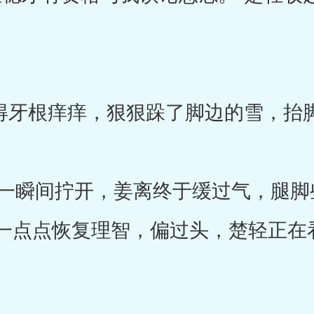
得牙根痒痒，狠狠跺了脚边的雪，抬
瞬间拧开，姜离终于缓过气，腿脚
一点点恢复理智，偏过头，楚轻正在
。