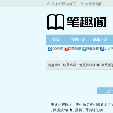
将本站设为首页
收藏笔趣阁
首页
玄幻小说
修真小说
QQ空间
新浪微博
腾讯微博
人人
笔趣阁H
- 耽美小说 -
他是控制狂ll(H)在线阅
上
书迷正在阅读：
重生后男神们都看上了
,
俘虏残情(H)
,
肢解
,
薄荷味初吻