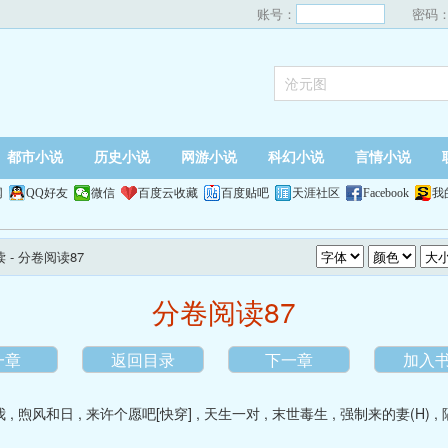
账号：
密码
都市小说
历史小说
网游小说
科幻小说
言情小说
网
QQ好友
微信
百度云收藏
百度贴吧
天涯社区
Facebook
我
读
- 分卷阅读87
分卷阅读87
一章
返回目录
下一章
加入
我
,
煦风和日
,
来许个愿吧[快穿]
,
天生一对
,
末世毒生
,
强制来的妻(H)
,