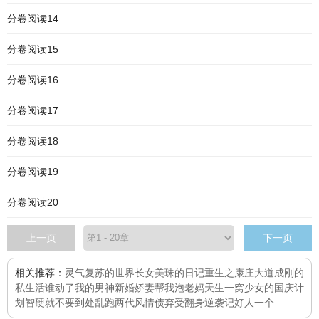
分卷阅读14
分卷阅读15
分卷阅读16
分卷阅读17
分卷阅读18
分卷阅读19
分卷阅读20
上一页
下一页
相关推荐：
灵气复苏的世界
长女美珠的日记
重生之康庄大道
成刚的
私生活
谁动了我的男神
新婚娇妻帮我泡老妈
天生一窝
少女的国庆计
划
智硬就不要到处乱跑
两代风情债
弃受翻身逆袭记
好人一个