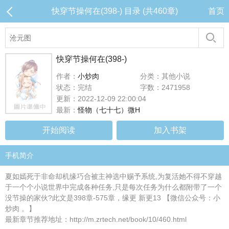
快穿节操何在(398-) 目录 (共460章)
首页
快穿节操何在(398-)
作者：
小炒肉
分类：其他小说
状态：完结
字数：2471958
更新：2022-12-09 22:00:04
最新：
怪物（七十七）微H
开始阅读
加入书架
手机简介
夏如嫣死于非命却机缘巧合被主神选中赐予系统,为复活她不得不穿越
于一个个小说世界中完成各种任务,只是每次任务为什么都附带了一个
没节操的家伙?此文是398章-575章，缘更 新更13 【微信公众号：小
炒肉 。】
最新章节推荐地址：http://m.zrtech.net/book/10/460.html