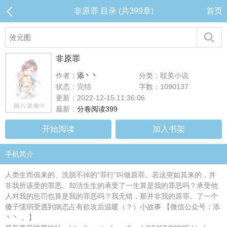
非原罪 目录 (共399章)
首页
非原罪
作者：
添丶丶
分类：耽美小说
状态：完结
字数：1090137
更新：2022-12-15 11:36:06
最新：
分卷阅读399
开始阅读
加入书架
手机简介
人类生而俱来的、洗脱不掉的“罪行”叫做原罪。若这突如其来的，并
非我所该受的罪恶。却活生生的承受了一生算是我的罪恶吗？承受他
人对我的惩罚也算是我的罪恶吗？我无错，那并非我的原罪。了一个
傻子懦弱受遇到病态占有欲攻后温暖（？）小故事 【微信公众号：添
丶丶 。】