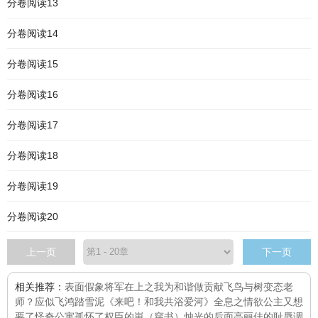
分卷阅读13
分卷阅读14
分卷阅读15
分卷阅读16
分卷阅读17
分卷阅读18
分卷阅读19
分卷阅读20
上一页
下一页
相关推荐：
表面假象
将军在上之我为和谐做贡献
飞鸟与树
变态老
师？
应似飞鸿踏雪泥
《来吧！和我共浴爱河》
全息之情欲
公主又想
要了
怪奇公寓
孤怀了权臣的崽（穿书）
烛光的后面
高丽佳的耻辱调