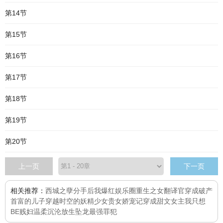
第14节
第15节
第16节
第17节
第18节
第19节
第20节
上一页
下一页
相关推荐：
西城之孽
分手后我爆红娱乐圈
重生之女翻译官
穿成破产
首富的儿子
穿越时空的妖精少女
贵女娇宠记
穿成甜文女主我只想
BE
贱妇
温柔沉沦
放生
坠龙
最强罪犯