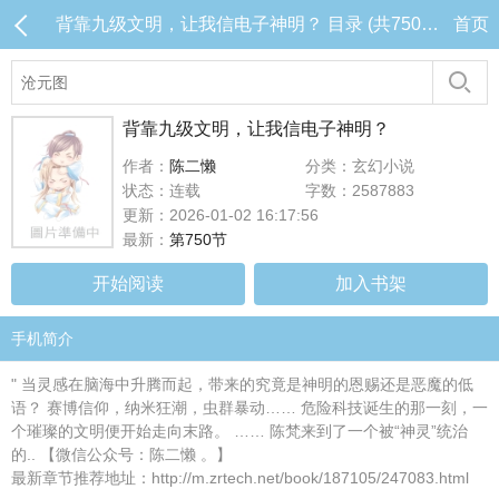
背靠九级文明，让我信电子神明？ 目录 (共750章)
首页
背靠九级文明，让我信电子神明？
作者：
陈二懒
分类：玄幻小说
状态：连载
字数：2587883
更新：2026-01-02 16:17:56
最新：
第750节
开始阅读
加入书架
手机简介
" 当灵感在脑海中升腾而起，带来的究竟是神明的恩赐还是恶魔的低
语？ 赛博信仰，纳米狂潮，虫群暴动…… 危险科技诞生的那一刻，一
个璀璨的文明便开始走向末路。 …… 陈梵来到了一个被“神灵”统治
的.. 【微信公众号：陈二懒 。】
最新章节推荐地址：http://m.zrtech.net/book/187105/247083.html