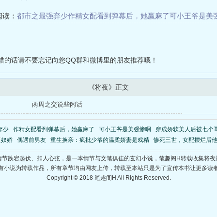
阅读：
都市之最强弃少
作精女配看到弹幕后，她赢麻了
可小王爷是美
神] 退休救世主摸鱼中
躺平！在恐怖游戏里嘎嘎摆烂
玉奴娇
偶遇前男友
世，女配摆烂后他们都慌了
至尊逍遥神
大清贤后
错的话请不要忘记向您QQ群和微博里的朋友推荐哦！
《将夜》正文
两周之交说些闲话
弃少
作精女配看到弹幕后，她赢麻了
可小王爷是美强惨啊
穿成娇软美人后被七个
玉奴娇
偶遇前男友
重生换亲：疯批少爷的温柔娇妻是戏精
惨死三世，女配摆烂后
情节跌宕起伏、扣人心弦，是一本情节与文笔俱佳的玄幻小说，笔趣阁H转载收集将夜
有小说为转载作品，所有章节均由网友上传，转载至本站只是为了宣传本书让更多读
Copyright © 2018 笔趣阁H All Rights Reserved.