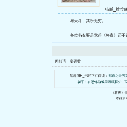
猫腻_推荐
宠了
[综原
与天斗，其乐无穷。……
戏精
惨死三
各位书友要是觉得《将夜》还不
阅前请一定要看
笔趣阁H_书迷正在阅读：
都市之最强
躺平！在恐怖游戏里嘎嘎摆烂
《将夜》
本站所