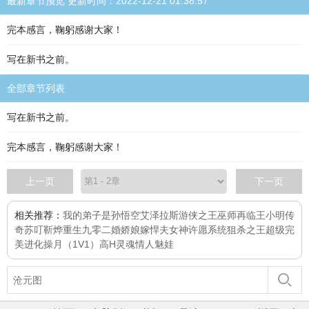
最新章节预览 更新时间：2022-12-21 01:38:57
完本感言，鞠躬感谢大家！
写在新书之前。
全部章节列表
写在新书之前。
完本感言，鞠躬感谢大家！
上一页
下一页
相关推荐：
我的弟子是孙悟空
艾泽拉斯游侠之王
巫师再临
王小明传
奇
苏叮靳烨
重生九零二婚娇娘嫁悍夫
女神许愿系统
狙杀之王
超级完
美进化
操月（1V1）高H
灵魂情人
魅娃