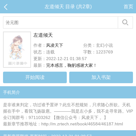
左道倾天 目录 (共2章)
首页
左道倾天
作者：
风凌天下
分类：玄幻小说
状态：连载
字数：1223769
更新：2022-12-21 01:38:57
最新：
完本感言，鞠躬感谢大家！
开始阅读
加入书架
手机简介
是非谁来判定，功过谁予置评？此生不想规矩，只求随心所欲。天机
握在手中，看我飞扬跋扈。————我是左小多，我不走寻常路。VIP
全订阅群号：971103262 【微信公众号：风凌天下 。】
最新章节推荐地址：http://m.zrtech.net/book/46584/46187.html