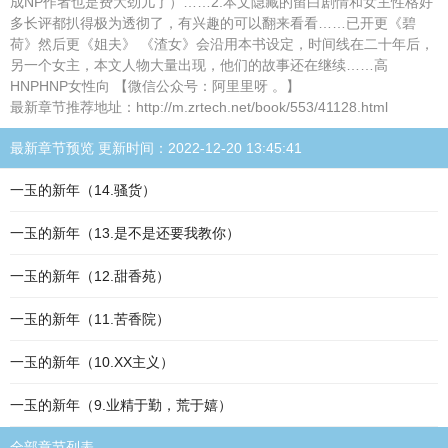
成NP作者也是费大劲儿了）……2.本文隐藏的留白剧情和女主性格好
多长评都扒得极为透彻了，有兴趣的可以翻来看看……已开更《碧
荷》然后更《姐夫》 《渣女》会沿用本书设定，时间线在二十年后，
另一个女主，本文人物大量出现，他们的故事还在继续……高
HNPHNP女性向 【微信公众号：阿里里呀 。】
最新章节推荐地址：http://m.zrtech.net/book/553/41128.html
最新章节预览 更新时间：2022-12-20 13:45:41
一玉的新年（14.骚货）
一玉的新年（13.是不是还要我教你）
一玉的新年（12.甜香苑）
一玉的新年（11.苦香院）
一玉的新年（10.XX主义）
一玉的新年（9.业精于勤，荒于嬉）
全部章节列表