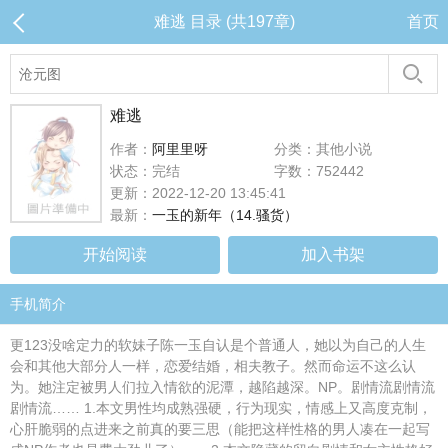
难逃 目录 (共197章)
首页
难逃
作者：
阿里里呀
分类：其他小说
状态：完结
字数：752442
更新：2022-12-20 13:45:41
最新：
一玉的新年（14.骚货）
开始阅读
加入书架
手机简介
更123没啥定力的软妹子陈一玉自认是个普通人，她以为自己的人生
会和其他大部分人一样，恋爱结婚，相夫教子。然而命运不这么认
为。她注定被男人们拉入情欲的泥潭，越陷越深。NP。剧情流剧情流
剧情流…… 1.本文男性均成熟强硬，行为现实，情感上又高度克制，
心肝脆弱的点进来之前真的要三思（能把这样性格的男人凑在一起写