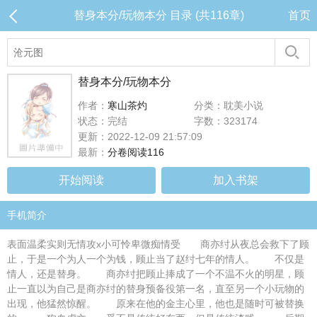
替身本分/玩物本分 目录 (共116章)
首页
替身本分/玩物本分
作者：
寒山茶灼
分类：耽美小说
状态：完结
字数：323174
更新：2022-12-09 21:57:09
最新：
分卷阅读116
开始阅读
加入书架
手机简介
表面温柔实则无情攻x小可怜卑微痴情受 商亦纣从夜总会救下了顾
止，于是一个为人一个为钱，顾止当了赵纣七年的情人。 不仅是
情人，还是替身。 商亦纣把顾止捧成了一个不温不火的明星，顾
止一直以为自己是商亦纣的替身预备役第一名，直至另一个小玩物的
出现，他猛然惊醒。 原来在他的金主心里，他也是随时可被替换