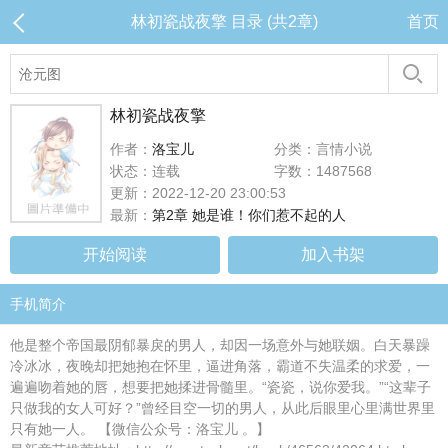
林初瓷战夜擎 目录 (共2章)
首页
林初瓷战夜擎
作者：
洛宝儿
分类：言情小说
状态：连载
字数：1487568
更新：2022-12-20 23:00:53
最新：
第2章 她是谁！你们惹不起的人
开始阅读
加入书架
手机简介
他是整个帝国最阴郁暴戾的男人，却因一场意外与她联姻。白天暴躁
冷冰冰，夜晚却把她抱在怀里，逼进角落，霸道不失温柔的求爱，一
遍遍吻着她的唇，想要把她揉进骨髓里。“瓷瓷，说你爱我。”“这辈子
只做我的女人可好？”曾经目空一切的男人，从此后眼里心里满世界里
只有她一人。 【微信公众号：洛宝儿 。】