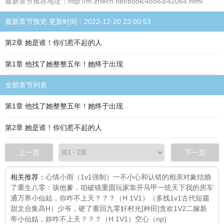
最新章节推荐地址：http://m.zrtech.net/book/46563/42064.html
最新章节预览 更新时间：2022-12-20 23:00:53
第2章 她是谁！你们惹不起的人
第1章 他找了她整整五年！她终于出现
全部章节列表
第1章 他找了她整整五年！她终于出现
第2章 她是谁！你们惹不起的人
上一页
下一页
相关推荐：
心情小雨（1v1强制）
一不小心和认错的相亲对象结婚
了
重生八零：孩他爹，咱破镜重圆
玩家靠开马甲一统天下
我的房车
通万界
小仙姑，你咋不上天？？？（H 1V1）
（多线1v1古代短篇
甜文合集高H）少爷，硬了
重回九零好村光[种田]
贪欢1V2
二嫁新
帝
小仙姑，妳咋不上天？？？（H 1V1）
空心（np)