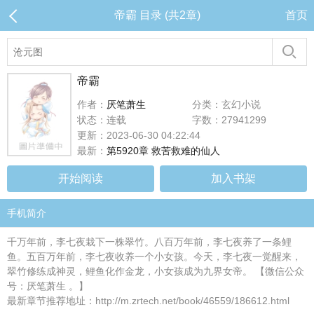
帝霸 目录 (共2章)
首页
帝霸
作者：
厌笔萧生
分类：玄幻小说
状态：连载
字数：27941299
更新：2023-06-30 04:22:44
最新：
第5920章 救苦救难的仙人
开始阅读
加入书架
手机简介
千万年前，李七夜栽下一株翠竹。八百万年前，李七夜养了一条鲤
鱼。五百万年前，李七夜收养一个小女孩。今天，李七夜一觉醒来，
翠竹修练成神灵，鲤鱼化作金龙，小女孩成为九界女帝。 【微信公众
号：厌笔萧生 。】
最新章节推荐地址：http://m.zrtech.net/book/46559/186612.html