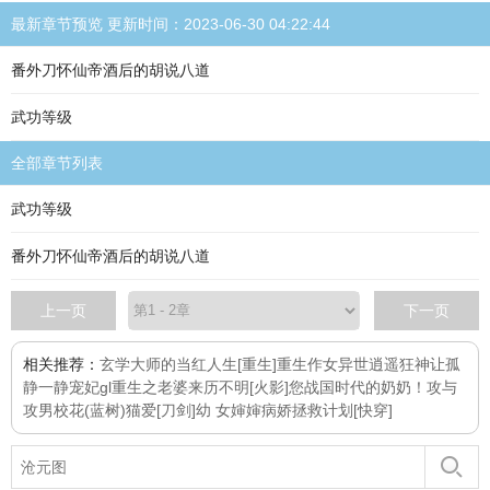
最新章节预览 更新时间：2023-06-30 04:22:44
番外刀怀仙帝酒后的胡说八道
武功等级
全部章节列表
武功等级
番外刀怀仙帝酒后的胡说八道
上一页
下一页
相关推荐：
玄学大师的当红人生[重生]
重生作女
异世逍遥狂神
让孤
静一静
宠妃gl
重生之老婆来历不明
[火影]您战国时代的奶奶！
攻与
攻
男校花(蓝树)
猫爱
[刀剑]幼 女婶婶
病娇拯救计划[快穿]